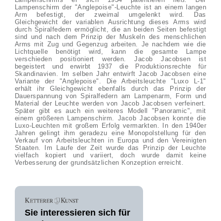
Lampenschirm der "Anglepoise"-Leuchte ist an einem langen
Arm befestigt, der zweimal umgelenkt wird. Das
Gleichgewicht der variablen Ausrichtung dieses Arms wird
durch Spiralfedern ermöglicht, die an beiden Seiten befestigt
sind und nach dem Prinzip der Muskeln des menschlichen
Arms mit Zug und Gegenzug arbeiten. Je nachdem wie die
Lichtquelle benötigt wird, kann die gesamte Lampe
verschieden positioniert werden. Jacob Jacobsen ist
begeistert und erwirbt 1937 die Produktionsrechte für
Skandinavien. Im selben Jahr entwirft Jacob Jacobsen eine
Variante der "Anglepoise". Die Arbeitsleuchte "Luxo L-1"
erhält ihr Gleichgewicht ebenfalls durch das Prinzip der
Dauerspannung von Spiralfedern am Lampenarm, Form und
Material der Leuchte werden von Jacob Jacobsen verfeinert.
Später gibt es auch ein weiteres Modell "Panoramic", mit
einem größeren Lampenschirm. Jacob Jacobsen konnte die
Luxo-Leuchten mit großem Erfolg vermarkten. In den 1940er
Jahren gelingt ihm geradezu eine Monopolstellung für den
Verkauf von Arbeitsleuchten in Europa und den Vereinigten
Staaten. Im Laufe der Zeit wurde das Prinzip der Leuchte
vielfach kopiert und variiert, doch wurde damit keine
Verbesserung der grundsätzlichen Konzeption erreicht.
Sie interessieren sich für