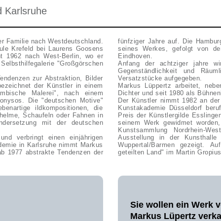
nd Karlsruhe
er Familie nach Westdeutschland.
fünfziger Jahre auf. Die Hambur
ule Krefeld bei Laurens Goosens
seines Werkes, gefolgt von d
ht 1962 nach West-Berlin, wo er
Eindhoven.
Selbsthilfegalerie "Großgörschen
Anfang der achtziger jahre w
Gegenständlichkeit und Räuml
endenzen zur Abstraktion, Bilder
Versatzstücke aufgegeben.
bezeichnet der Künstler in einem
Markus Lüppertz arbeitet, nebe
rambische Malerei", nach einem
Dichter und seit 1980 als Bühnen
Dionysos. Die "deutschen Motive"
Der Künstler nimmt 1982 an der 
benartige ildkompositionen, die
Kunstakademie Düsseldorf berufe
helme, Schaufeln oder Fahnen in
Preis der Künstlergilde Esslinge
ndersetzung mit der deutschen
seinem Werk gewidmet worden, 
Kunstsammlung Nordrhein-West
nd verbringt einen einjährigen
Ausstellung in der Kunsthalle
ademie in Karlsruhe nimmt Markus
Wuppertal/Barmen gezeigt. Au
z ab 1977 abstrakte Tendenzen der
geteilten Land" im Martin Gropius
Sie wollen ein Werk 
Markus Lüpertz verk