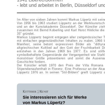
- lebt und arbeitet in Berlin, Düsseldorf u
Im Alter von sieben Jahren kommt Markus Lüpertz mit sein
Von 1956 bis 1963 studiert Lüppertz an der Werkkunstsch
und an der Kunstakademie Düsseldorf. Der Künstler zie
zusammen mit Bernd Koberling und Karl Horst Hödicke die 
35" gründet.
Markus Lüppertz beginnt entgegen aller zeitgenössischer T
mit einfachen gegenständlichen Inhalten zu malen. 1966 
Manifest, seine betont expressiven Bilder als "dithy
altgriechischen Kultlied auf den Gott der Fruchtbarkeit 
entstehen in den Jahren 1969 bis 1977. Es sind stillle
symbolbehaftete Gegenstände der Vergangenheit wie Stahl
monströser Größe präsentieren und somit die Auseina
Geschichte fordern.
Der Künstler erhält 1970 den Preis der Villa Romana u
Stipendienaufenthalt in Florenz. Eine Professur an der Ak
Lüppertz 1976 an. In seinen "Stil-Bildern" greift Lüppert
Sie interessieren sich für Werke
von Markus Lüpertz?