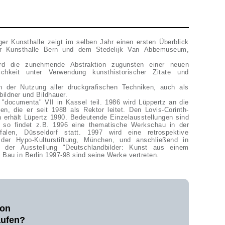
ger Kunsthalle zeigt im selben Jahr einen ersten Überblick
er Kunsthalle Bern und dem Stedelijk Van Abbemuseum,
ird die zunehmende Abstraktion zugunsten einer neuen
ichkeit unter Verwendung kunsthistorischer Zitate und
n der Nutzung aller druckgrafischen Techniken, auch als
bildner und Bildhauer.
"documenta" VII in Kassel teil. 1986 wird Lüppertz an die
n, die er seit 1988 als Rektor leitet. Den Lovis-Corinth-
n erhält Lüpertz 1990. Bedeutende Einzelausstellungen sind
so findet z.B. 1996 eine thematische Werkschau in der
falen, Düsseldorf statt. 1997 wird eine retrospektive
 der Hypo-Kulturstiftung, München, und anschließend in
f der Ausstellung "Deutschlandbilder: Kunst aus einem
 Bau in Berlin 1997-98 sind seine Werke vertreten.
von
aufen?