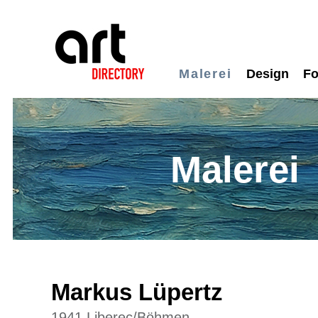
Malerei
Design
Fo
Malerei
Markus Lüpertz
1941 Liberec/Böhmen