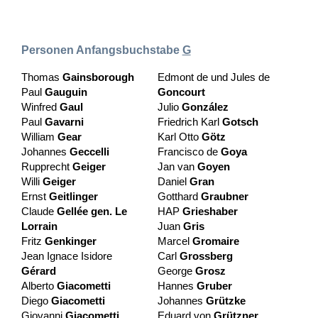
Personen Anfangsbuchstabe
G
Thomas
Gainsborough
Edmont de und Jules de
Paul
Gauguin
Goncourt
Winfred
Gaul
Julio
González
Paul
Gavarni
Friedrich Karl
Gotsch
William
Gear
Karl Otto
Götz
Johannes
Geccelli
Francisco de
Goya
Rupprecht
Geiger
Jan van
Goyen
Willi
Geiger
Daniel
Gran
Ernst
Geitlinger
Gotthard
Graubner
Claude
Gellée gen. Le
HAP
Grieshaber
Lorrain
Juan
Gris
Fritz
Genkinger
Marcel
Gromaire
Jean Ignace Isidore
Carl
Grossberg
Gérard
George
Grosz
Alberto
Giacometti
Hannes
Gruber
Diego
Giacometti
Johannes
Grützke
Giovanni
Giacometti
Eduard von
Grützner