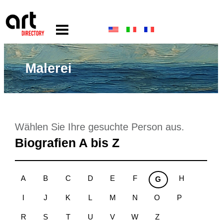
Malerei
Wählen Sie Ihre gesuchte Person aus.
Biografien A bis Z
A
B
C
D
E
F
H
G
I
J
K
L
M
N
O
P
R
S
T
U
V
W
Z