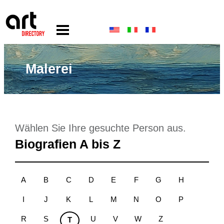
Malerei
Wählen Sie Ihre gesuchte Person aus.
Biografien A bis Z
A
B
C
D
E
F
G
H
I
J
K
L
M
N
O
P
R
S
U
V
W
Z
T