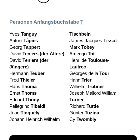
Personen Anfangsbuchstabe
T
Yves
Tanguy
Tischbein
Antoni
Tàpies
James Jacques
Tissot
Georg
Tappert
Mark
Tobey
David
Teniers (der Ältere)
Amerigo
Tot
David
Teniers (der
Henri de
Toulouse-
Jüngere)
Lautrec
Hermann
Teuber
Georges de la
Tour
Fred
Thieler
Hann
Trier
Hans
Thoma
Wilhelm
Trübner
Ernst
Thoms
Joseph Mallord William
Eduard
Thöny
Turner
Pellegrino
Tibaldi
Richard
Tuttle
Jean
Tinguely
Günter
Tuzina
Johann Heinrich Wilhelm
Cy
Twombly